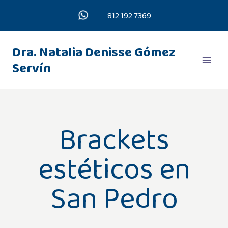
Saltar
812 192 7369
al
contenido
Dra. Natalia Denisse Gómez
Servín
Brackets
estéticos en
San Pedro