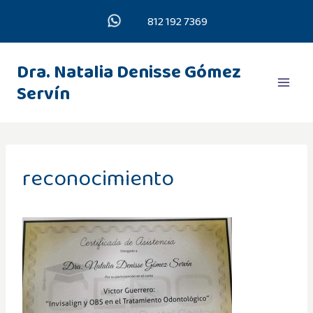
Saltar
812 192 7369
al
contenido
Dra. Natalia Denisse Gómez
Servín
reconocimiento