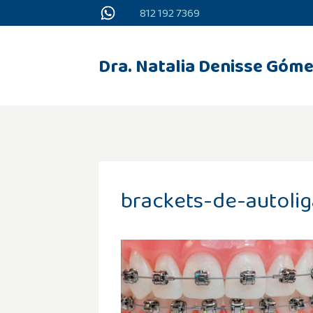
Saltar
812 192 7369
al
contenido
Dra. Natalia Denisse Góme
brackets-de-autoli