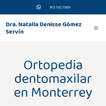
Saltar
812 192 7369
al
contenido
Dra. Natalia Denisse Gómez
Servín
Ortopedia
dentomaxilar
en Monterrey