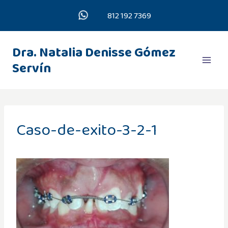
Saltar
812 192 7369
al
contenido
Dra. Natalia Denisse Gómez
Servín
Caso-de-exito-3-2-1